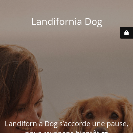
Landifornia Dog
Landifornia Dog s’accorde une pause,